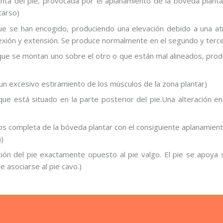
anta del pie, provocada por el aplanamiento de la bóveda planta
tarso)
e se han encogido, produciendo una elevación debido a una at
xión y extensión. Se produce normalmente en el segundo y tercer
 se montan uno sobre el otro o que están mal alineados, produc
 un excesivo estiramiento de los músculos de la zona plantar)
que está situado en la parte posterior del pie.Una alteración
os completa de la bóveda plantar con el consiguiente aplanamient
)
ión del pie exactamente opuesto al pie valgo. El pie se apoya
 asociarse al pie cavo.)