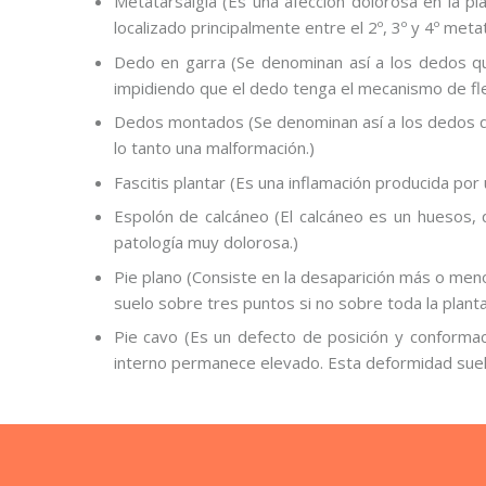
Metatarsalgia (Es una afección dolorosa en la pl
localizado principalmente entre el 2º, 3º y 4º meta
Dedo en garra (Se denominan así a los dedos qu
impidiendo que el dedo tenga el mecanismo de fle
Dedos montados (Se denominan así a los dedos que
lo tanto una malformación.)
Fascitis plantar (Es una inflamación producida por
Espolón de calcáneo (El calcáneo es un huesos, 
patología muy dolorosa.)
Pie plano (Consiste en la desaparición más o men
suelo sobre tres puntos si no sobre toda la planta
Pie cavo (Es un defecto de posición y conformac
interno permanece elevado. Esta deformidad suele