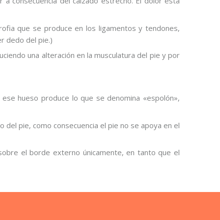
r a consecuencia del calzado estrecho. El dolor está
rofia que se produce en los ligamentos y tendones,
 dedo del pie.)
iendo una alteración en la musculatura del pie y por
 en ese hueso produce lo que se denomina «espolón»,
o del pie, como consecuencia el pie no se apoya en el
 sobre el borde externo únicamente, en tanto que el