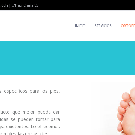
:00h | c/Pau Clarís 83
INICIO
SERVICIOS
ORTOPE
 específicos para los pies,
ducto que mejor pueda dar
didas se pueden tomar para
 ya existentes. Le ofrecemos
ir molestias en sus pies.