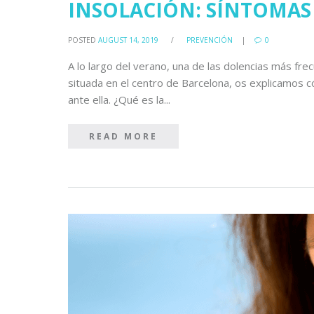
INSOLACIÓN: SÍNTOMAS
POSTED
AUGUST 14, 2019
/
PREVENCIÓN
0
A lo largo del verano, una de las dolencias más fre
situada en el centro de Barcelona, os explicamos c
ante ella. ¿Qué es la...
READ MORE
READ MORE