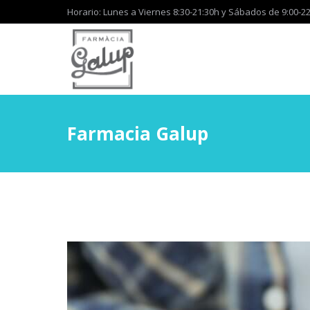
Horario: Lunes a Viernes 8:30-21:30h y Sábados de 9:00-22
Farmacia Galup