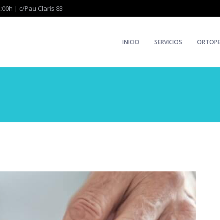
:00h | c/Pau Clarís 83
INICIO
SERVICIOS
ORTOPE